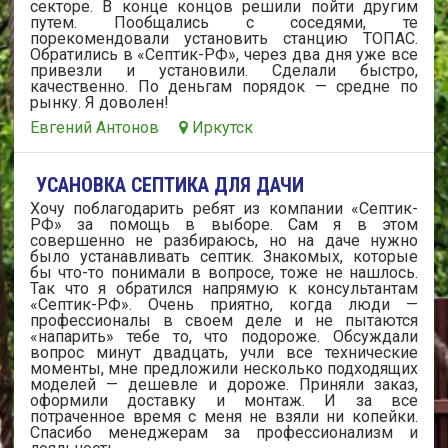
секторе. В конце концов решили пойти другим
путем. Пообщались с соседями, те
порекомендовали установить станцию ТОПАС.
Обратились в «Септик-РФ», через два дня уже все
привезли и установили. Сделали быстро,
качественно. По деньгам порядок — средне по
рынку. Я доволен!
Евгений Антонов
Иркутск
УСАНОВКА СЕПТИКА ДЛЯ ДАЧИ
Хочу поблагодарить ребят из компании «Септик-
РФ» за помощь в выборе. Сам я в этом
совершенно не разбираюсь, но на даче нужно
было устанавливать септик. Знакомых, которые
бы что-то понимали в вопросе, тоже не нашлось.
Так что я обратился напрямую к консультантам
«Септик-РФ». Очень приятно, когда люди —
профессионалы в своем деле и не пытаются
«напарить» тебе то, что подороже. Обсуждали
вопрос минут двадцать, учли все технические
моменты, мне предложили несколько подходящих
моделей — дешевле и дороже. Приняли заказ,
оформили доставку и монтаж. И за все
потраченное время с меня не взяли ни копейки.
Спасибо менеджерам за профессионализм и